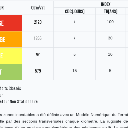
INDEX
3
UR
Q [m
/s]
CDC[JOURS]
TR[ANS]
GE
2120
/
100
GE
1365
/
30
E
761
5
10
T
579
15
5
bits Classés
ur
etour Non Stationnaire
s zones inondables a été définie avec un Modèle Numérique du Terrai
llé par des sections transversales chaque kilomètre. La rugosité de 
la base d’une analyse granulométrique des sédiments du lit. Le modè