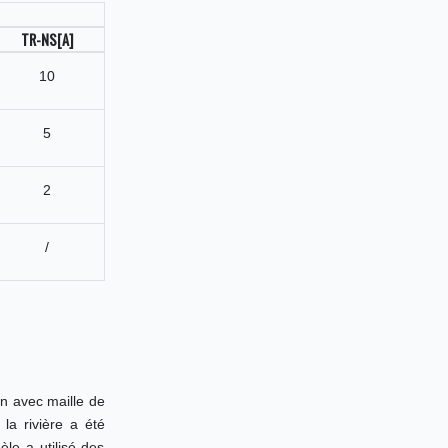
TR-NS[A]
10
5
2
/
n avec maille de
la rivière a été
le a utilisé des