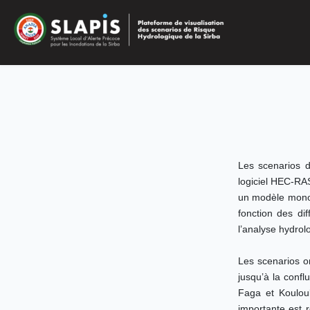
Les scenarios d
logiciel HEC-RAS
un modèle monod
fonction des di
l’analyse hydrol
Les scenarios on
jusqu’à la confl
Faga et Koulouk
importante est 