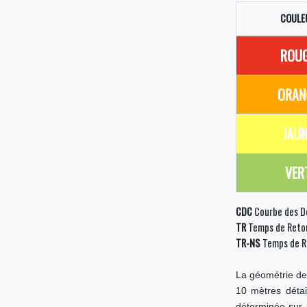
COULE
ROU
ORAN
JAUN
VER
CDC
Courbe des Dé
TR
Temps de Reto
TR-NS
Temps de R
La géométrie de
10 mètres détai
déterminée sur 