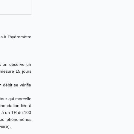
rés à l’hydromètre
s on observe un
t mesuré 15 jours
 débit se vérifie
our qui morcelle
inondation liée à
é à un TR de 100
 des phénomènes
ière).