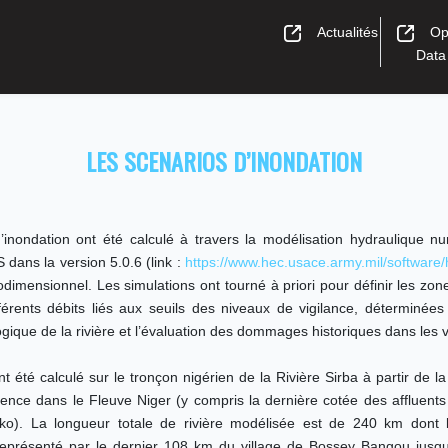
Actualités
Op
Data
LES SCENARIOS D’INONDATION
’inondation ont été calculé à travers la modélisation hydraulique n
 dans la version 5.0.6 (link :
https://www.hec.usace.army.mil/software/
imensionnel. Les simulations ont tourné à priori pour définir les zon
fférents débits liés aux seuils des niveaux de vigilance, déterminée
ogique de la rivière et l’évaluation des dommages historiques dans les vi
t été calculé sur le tronçon nigérien de la Rivière Sirba à partir de la
uence dans le Fleuve Niger (y compris la dernière cotée des affluents
o). La longueur totale de rivière modélisée est de 240 km dont l
représenté par le dernier 108 km du village de Bossey Bangou jusqu