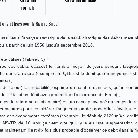
579
Situation
Situation normale
normale
ons utilisés pour la Rivière Sirba
ussi liés à l’analyse statistique de la sérié historique des débits mesu
u à partir de juin 1956 jusqu’à septembre 2018.
 été utilisés (Tableau 3) :
be des débits classés) le nombre moyen de jours pendant lesquel
ébit dans la rivière (exemple : le Q15 est le débit qui en moyenne es
née) ;
 de retour) la probabilité, exprimé en nombre d’années, qu’un certain
 le TR5 est un débit avec probabilité d’occurrence de 5 ans) ;
mps de retour non stationnaire) est un concept avancé du temps de ret
es mesures pour considérer l’augmentation de probabilité d’avoir une 
ance des évènements extrêmes (exemple : le débit de 2120 m3/s, est li
n NS-TR de 10 ans ça veut dire qu’il y a eu une augmentation
t maintenant il est dix fois plus probable d’observer ce débit dans la riv