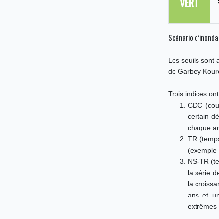
VERT
Scénario d’inondati
Les seuils sont a
de Garbey Kouro
Trois indices ont
CDC (cour
certain d
chaque an
TR (temps
(exemple :
NS-TR (te
la série d
la croiss
ans et u
extrêmes e