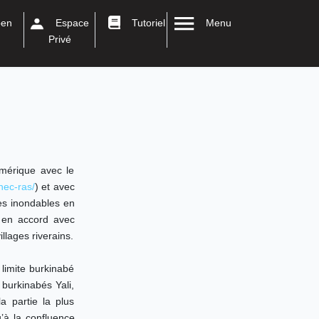
en
Espace
Tutoriel
Menu
Privé
umérique avec le
hec-ras/
) et avec
es inondables en
s en accord avec
llages riverains.
 limite burkinabé
 burkinabés Yali,
a partie la plus
’à la confluence