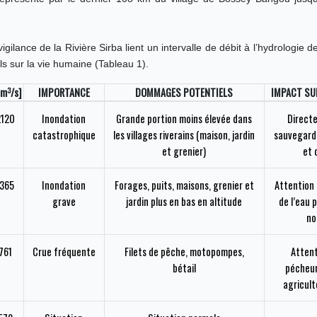
gilance de la Rivière Sirba lient un intervalle de débit à l’hydrologie de
ls sur la vie humaine (Tableau 1).
3
[m
/s]
IMPORTANCE
DOMMAGES POTENTIELS
IMPACT SUR
2120
Inondation
Grande portion moins élevée dans
Directe
catastrophique
les villages riverains (maison, jardin
sauvegard
et grenier)
et 
1365
Inondation
Forages, puits, maisons, grenier et
Attention 
grave
jardin plus en bas en altitude
de l’eau 
no
761
Crue fréquente
Filets de pêche, motopompes,
Attent
bétail
pécheur
agricult