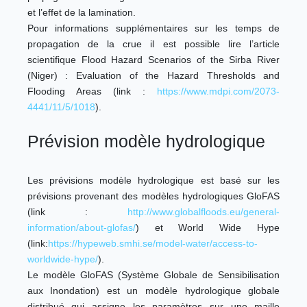
et l’effet de la lamination.
Pour informations supplémentaires sur les temps de
propagation de la crue il est possible lire l’article
scientifique Flood Hazard Scenarios of the Sirba River
(Niger) : Evaluation of the Hazard Thresholds and
Flooding Areas (link :
https://www.mdpi.com/2073-
4441/11/5/1018
).
Prévision modèle hydrologique
Les prévisions modèle hydrologique est basé sur les
prévisions provenant des modèles hydrologiques GloFAS
(link :
http://www.globalfloods.eu/general-
information/about-glofas/
) et World Wide Hype
(link:
https://hypeweb.smhi.se/model-water/access-to-
worldwide-hype/
).
Le modèle GloFAS (Système Globale de Sensibilisation
aux Inondation) est un modèle hydrologique globale
distribué qui assigne les paramètres sur une maille