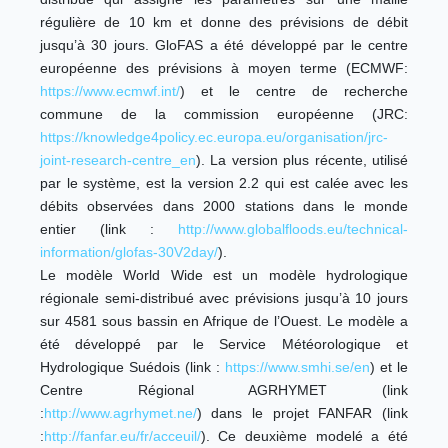
régulière de 10 km et donne des prévisions de débit
jusqu’à 30 jours. GloFAS a été développé par le centre
européenne des prévisions à moyen terme (ECMWF:
https://www.ecmwf.int/
) et le centre de recherche
commune de la commission européenne (JRC:
https://knowledge4policy.ec.europa.eu/organisation/jrc-
joint-research-centre_en
). La version plus récente, utilisé
par le système, est la version 2.2 qui est calée avec les
débits observées dans 2000 stations dans le monde
entier (link :
http://www.globalfloods.eu/technical-
information/glofas-30V2day/
).
Le modèle World Wide est un modèle hydrologique
régionale semi-distribué avec prévisions jusqu’à 10 jours
sur 4581 sous bassin en Afrique de l’Ouest. Le modèle a
été développé par le Service Météorologique et
Hydrologique Suédois (link :
https://www.smhi.se/en
) et le
Centre Régional AGRHYMET (link
:
http://www.agrhymet.ne/
) dans le projet FANFAR (link
:
http://fanfar.eu/fr/acceuil/
). Ce deuxième modelé a été