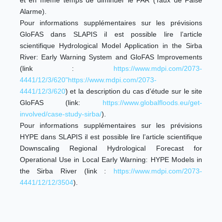
et en même temps de diminuer le FAR (Taux de False
Alarme).
Pour informations supplémentaires sur les prévisions
GloFAS dans SLAPIS il est possible lire l’article
scientifique Hydrological Model Application in the Sirba
River: Early Warning System and GloFAS Improvements
(link :
https://www.mdpi.com/2073-
4441/12/3/620"https://www.mdpi.com/2073-
4441/12/3/620
) et la description du cas d’étude sur le site
GloFAS (link:
https://www.globalfloods.eu/get-
involved/case-study-sirba/
).
Pour informations supplémentaires sur les prévisions
HYPE dans SLAPIS il est possible lire l’article scientifique
Downscaling Regional Hydrological Forecast for
Operational Use in Local Early Warning: HYPE Models in
the Sirba River (link :
https://www.mdpi.com/2073-
4441/12/12/3504
).